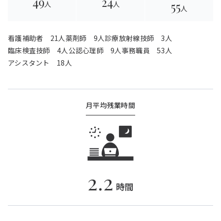
49
24
55
人
人
人
看護補助者 21人
薬剤師 9人
診療放射線技師 3人
臨床検査技師 4人
公認心理師 9人
事務職員 53人
アシスタント 18人
月平均残業時間
2.2
時間