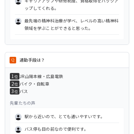
キャリアアップや研修制度、資格取得をバックア
ップしてくれる。
最先端の精神科治療が学べ、レベルの高い精神科
領域を学ぶことができると思った。
通勤手段は？
1
JR山陽本線・広島電鉄
位
2
バイク・自転車
位
3
バス
位
先輩たちの声
駅から近いので、とても通いやすいです。
バス停も目の前なので便利です。