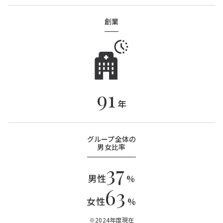
創業
91
年
グループ全体の
男女比率
37
男性
%
63
女性
%
※2024年度現在