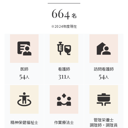
664
名
※2024年度現在
医師
看護師
訪問看護師
54
311
54
人
人
人
管理栄養士
精神保健福祉士
作業療法士
調理師・調理員