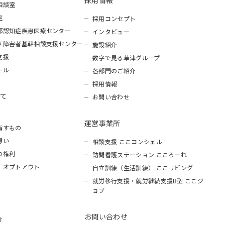
採用情報
相談室
室
採用コンセプト
部認知症疾患医療センター
インタビュー
区障害者基幹相談支援センター
施設紹介
支援
数字で見る草津グループ
ール
各部門のご紹介
採用情報
て
お問い合わせ
運営事業所
指すもの
想い
相談支援 ここコンシェル
の権利
訪問看護ステーション こころーれ
 オプトアウト
自立訓練（生活訓練） ここリビング
就労移行支援・就労継続支援B型 ここジ
ョブ
お問い合わせ
介