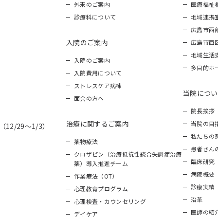
外来のご案内
医療福祉
診療科について
地域連携
広島市西
入院のご案内
広島市西
地域生活
入院のご案内
多目的ホ
入院費用について
ストレスケア病棟
当院につい
面会の方へ
院長挨拶
治療に関するご案内
当院の目
12/29～1/3）
私たちの
薬物療法
患者さん
クロザピン（治療抵抗性統合失調症治療
臨床研究
薬）導入推進チーム
病院概要
作業療法（OT）
診療実績
心理教育プログラム
沿革
心理検査・カウンセリング
医師の紹
デイケア