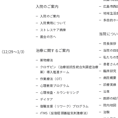
入院のご案内
広島市西
地域生活
入院のご案内
多目的ホ
入院費用について
ストレスケア病棟
当院につい
面会の方へ
院長挨拶
治療に関するご案内
当院の目
12/29～1/3）
私たちの
薬物療法
患者さん
クロザピン（治療抵抗性統合失調症治療
臨床研究
薬）導入推進チーム
病院概要
作業療法（OT）
診療実績
心理教育プログラム
沿革
心理検査・カウンセリング
医師の紹
デイケア
院内地図
復職支援（リワーク）プログラム
治験
rTMS（反復経頭蓋磁気刺激療法）