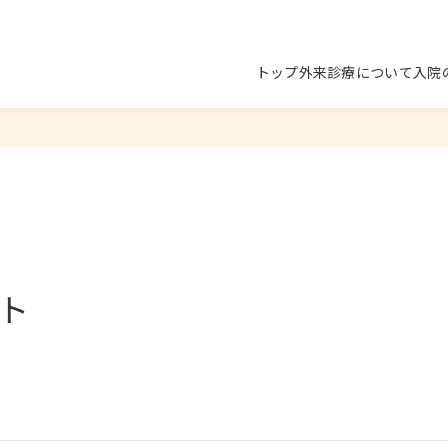
トップ
外来診療について
入院
ト