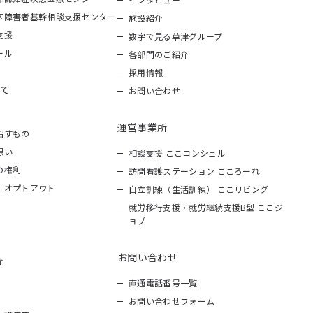
区障害者基幹相談支援センター
施設紹介
支援
数字で見る草津グループ
ール
各部門のご紹介
採用情報
て
お問い合わせ
運営事業所
指すもの
想い
相談支援 ここコンシェル
の権利
訪問看護ステーション こころーれ
 オプトアウト
自立訓練（生活訓練） ここリビング
就労移行支援・就労継続支援B型 ここジ
ョブ
お問い合わせ
介
直通電話番号一覧
お問い合わせフォーム