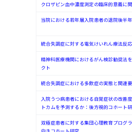
クロザピン血中濃度測定の臨床的意義に
当院における若年層入院患者の退院後半
統合失調症に対する電気けいれん療法反
精神科医療機関におけるがん検診勧奨法を実
クト
統合失調症における多飲症の実態と関連
入院うつ病患者における自覚症状の改善
トカムを予測するか：後方視的コホート
双極症患者に対する集団心理教育プログ
向きコホート研究