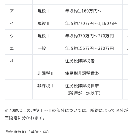
ア
現役Ⅲ
年収約1,160万円〜
2
イ
現役Ⅱ
年収約770万円〜1,160万円
1
ウ
現役Ⅰ
年収約370万円〜770万円
8
エ
一般
年収約156万円〜370万円
57
オ
住民税非課税者
35
非課税Ⅱ
住民税非課税世帯
24
非課税Ⅰ
住民税非課税世帯
15
（所得が一定以下）
※70歳以上の現役Ⅰ～Ⅲの部分については、所得によって区分が
三段階に分かれます。
②食事負担（単位：円）