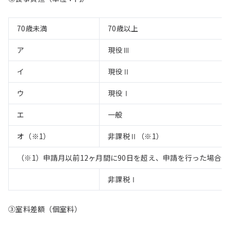
70歳未満
70歳以上
ア
現役Ⅲ
イ
現役Ⅱ
ウ
現役Ⅰ
エ
一般
オ（※1）
非課税Ⅱ（※1）
（※1）申請月以前12ヶ月間に90日を超え、申請を行った場合
非課税Ⅰ
③室料差額（個室料）