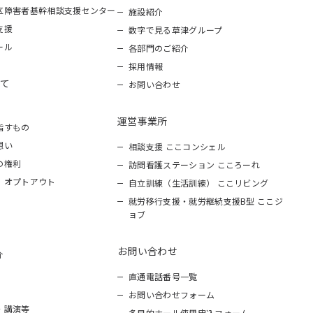
区障害者基幹相談支援センター
施設紹介
支援
数字で見る草津グループ
ール
各部門のご紹介
採用情報
て
お問い合わせ
運営事業所
指すもの
想い
相談支援 ここコンシェル
の権利
訪問看護ステーション こころーれ
 オプトアウト
自立訓練（生活訓練） ここリビング
就労移行支援・就労継続支援B型 ここジ
ョブ
お問い合わせ
介
直通電話番号一覧
お問い合わせフォーム
・講演等
多目的ホール使用申込フォーム