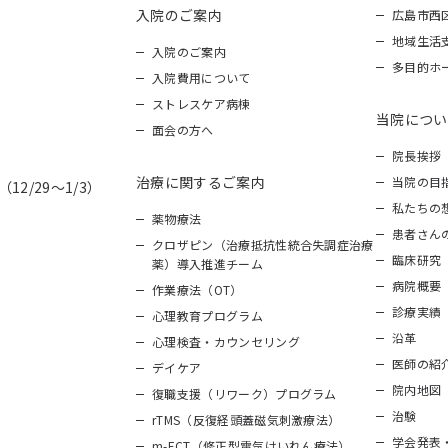
入院のご案内
広島市西
地域生活
入院のご案内
多目的ホ
入院費用について
ストレスケア病棟
当院につい
面会の方へ
院長挨拶
治療に関するご案内
当院の目
12/29～1/3）
私たちの
薬物療法
患者さん
クロザピン（治療抵抗性統合失調症治療
臨床研究
薬）導入推進チーム
病院概要
作業療法（OT）
診療実績
心理教育プログラム
沿革
心理検査・カウンセリング
医師の紹
デイケア
院内地図
復職支援（リワーク）プログラム
治験
rTMS（反復経頭蓋磁気刺激療法）
学会発表
m-ECT（修正型電気けいれん療法）