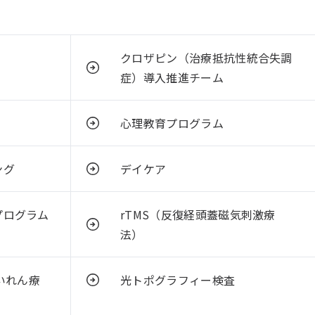
クロザピン（治療抵抗性統合失調
症）導入推進チーム
心理教育プログラム
ング
デイケア
プログラム
rTMS（反復経頭蓋磁気刺激療
法）
いれん療
光トポグラフィー検査