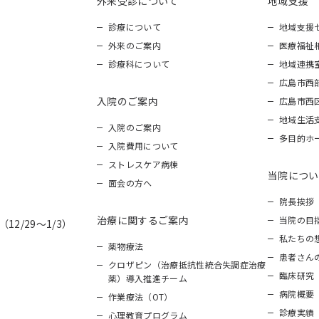
外来受診について
地域支援
診療について
地域支援
外来のご案内
医療福祉
診療科について
地域連携
広島市西
入院のご案内
広島市西
地域生活
入院のご案内
多目的ホ
入院費用について
ストレスケア病棟
当院につい
面会の方へ
院長挨拶
治療に関するご案内
当院の目
12/29～1/3）
私たちの
薬物療法
患者さん
クロザピン（治療抵抗性統合失調症治療
臨床研究
薬）導入推進チーム
病院概要
作業療法（OT）
診療実績
心理教育プログラム