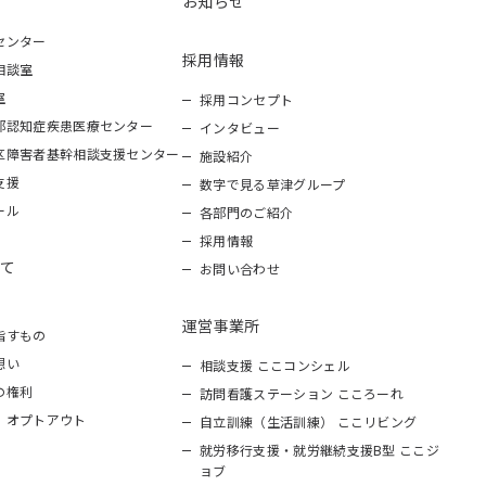
お知らせ
センター
採用情報
相談室
室
採用コンセプト
部認知症疾患医療センター
インタビュー
区障害者基幹相談支援センター
施設紹介
支援
数字で見る草津グループ
ール
各部門のご紹介
採用情報
て
お問い合わせ
運営事業所
指すもの
想い
相談支援 ここコンシェル
の権利
訪問看護ステーション こころーれ
 オプトアウト
自立訓練（生活訓練） ここリビング
就労移行支援・就労継続支援B型 ここジ
ョブ